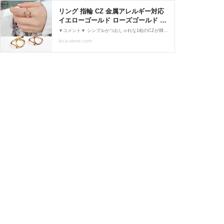
リング 指輪 CZ 金属アレルギー対応
イエローゴールド ローズゴールド チ
タンスチール キラキラ アクセサリー
▼コメント▼ シンプルかつおしゃれな1粒のCZが輝く不規則デザインのリングです。。 存在感あるデザインも女性らしく上品に着用いただけます。 フロントに埋め込まれたCZが上品でエレガンスな印象を与えてくれます。 大切な友達、恋人へのプレゼント、ギフト、誕生日、サプライズ、自分へのご褒美などにどうぞ。 金属アレルギー を起こしにくい素材なので 敏感肌 の方でも 安心 してお使いいただけます。 ▼サイズ(約)▼ US.6＝JPN：12-13号 (内周：50mm) US.7＝JPN：14-16号 (内周：55mm) US.8＝JPN：17-18号 (内周：60mm) ▼カラー▼ イエローゴールド...
DTC-607468572172
loca-store.com