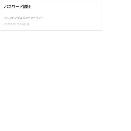
パスワード認証
みんなおいでよ☆コハダーランド
cheeemum.blog.jp