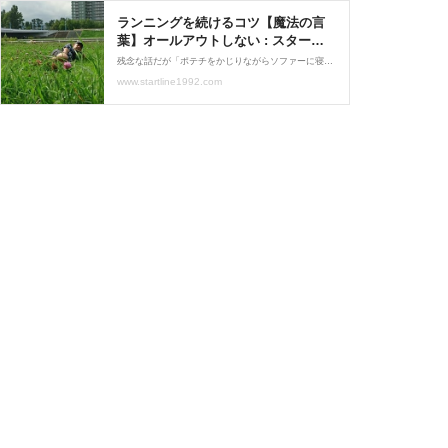
ランニングを続けるコツ【魔法の言
葉】オールアウトしない : スタート
ラインはどこですか？
残念な話だが「ポテチをかじりながらソファーに寝そべってるだけで速くなる」みたいなマラソンメソッドは今のところないようだ。そして、たぶんこの先永遠にそんなメソッドが世に登場することはないだろう。なぜなら「ポテチをかじりながらソファーに寝そべる」という行為に
www.startline1992.com