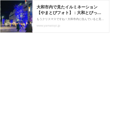
大和市内で見たイルミネーション
【やまとぴフォト】 : 大和とぴっく-
やまとぴ
もうクリスマスですね！大和市内に住んでいると見かけるさまざまなイルミネーション。ゆるゆる〜っと市内のイルミネーションをまとめてみたので、寒くて外に出られないって人も楽しんでみては。読者の皆様からの市内で見たイルミネーション写真もお待ちしてます！（集まり次
www.yamatopi.jp