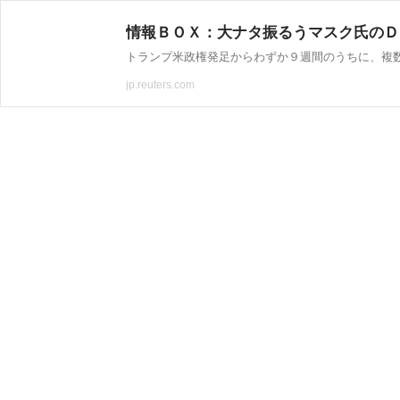
情報ＢＯＸ：大ナタ振るうマスク氏のＤ
jp.reuters.com