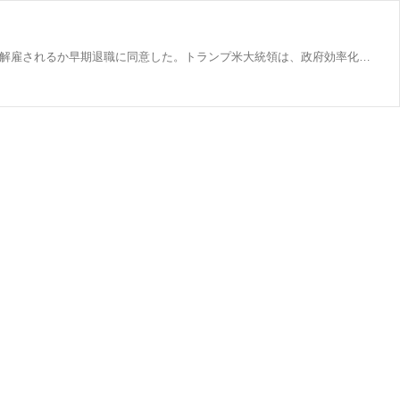
トランプ米政権発足からわずか９週間のうちに、複数の連邦機関が解体され、２３０万人を数える連邦政府職員のうち、数万人が解雇されるか早期退職に同意した。トランプ米大統領は、政府効率化省（ＤＯＧＥ）を事実上率いてこうした政府機関の「縮小」を主導した大富豪イーロン・マスク氏を称賛しているが、批判派は、ＤＯＧＥがトランプ氏から絶大な権力を与えられ、何の監督も受けずに秘密裡に行動していると主張している。