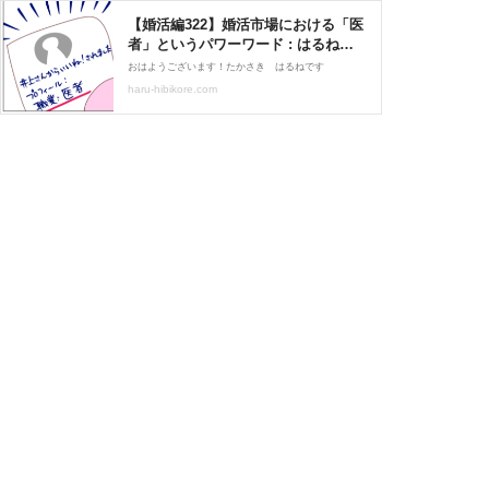
【婚活編322】婚活市場における「医
者」というパワーワード : はるねの
日々是好日
おはようございます！たかさき はるねです
haru-hibikore.com