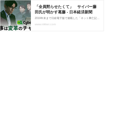
「全員黙らせたくて」 サイバー藤
田氏が明かす葛藤 - 日本経済新聞
2019年末まで日経電子版で連載した「ネット興亡記」が、動画配信サービス「パラビ（Paravi）」でドラマ化された。日経電子版でも起業家たちの「独白」を全5回、毎週金曜日に公開する。第1回はサイバーエージェント社長の藤田晋氏。26歳で上場した直後に訪れた危機を語る。起業家を目指すきっかけは少年時代に感じた、ちょっとした違和感だった。福井県鯖江市の出身。父が働くカネボウの社員住宅での生活に、言い
www.nikkei.com