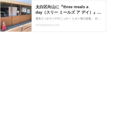
太白区向山に『three meals a
day（スリー ミールズ ア デイ）』な
るイタリアンレストランがオープン
週末どっかランチ行こっか～ とセン母の提案。 ぜひとも！笑 インスタでお店チェック～ っと！おNewなレストランの投稿！ フライングチェック行ってみよ〜笑
するらしい。 : 仙台プレス - 宮城県仙
sendaipress.com
台市の地域情報サイト