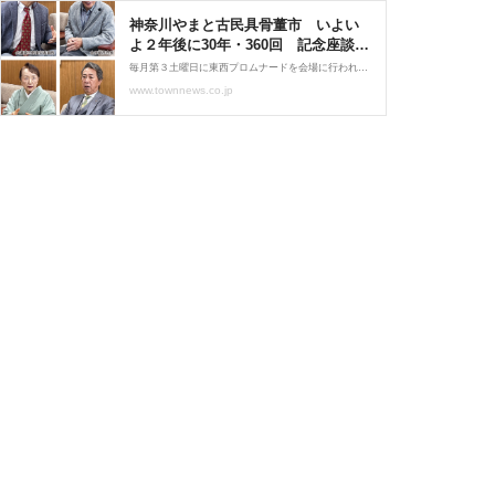
神奈川やまと古民具骨董市 いよい
よ２年後に30年・360回 記念座談会
を開催 | 大和 | タウンニュース
毎月第３土曜日に東西プロムナードを会場に行われる「神奈川やまと古民具骨董市」が２０２８年に３６０回を迎える。大和市が誇る骨董市の節目に向けた「２年前イベント」である座談...
www.townnews.co.jp