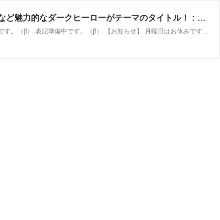
PSストア『Deal of the Month』実施中！今月は「テイルズオブベルセリア」や「ファークライ3」など魅力的なダークヒーローがテーマのタイトル！ : PlaySphere | PS5速報
📰今月の注目記事 🔥 今日の人気記事 📈 ★評価母数勢いランキング 🆕 新着データ（準備中） 💴 価格変動（準備中） 表記準備中です。（β） 表記準備中です。（β） 【お知らせ】 月曜日はお休みです。 ★評価母数勢いランキングを作りました。 ※PSN障害などは こちらをチェック PlaySphere | PS5速報 > セール・お得な情報 > PSストア『Deal of the Month』実施中！今月は「テイルズオブベルセリア」や「ファークライ3」など魅力的なダークヒーローがテーマのタイトル！ PSストア『Deal of the Month』実施中！今月は「テイルズオブベルセリア」...