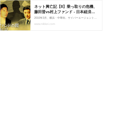
ネット興亡記【8】乗っ取りの危機、
藤田晋vs村上ファンド - 日本経済新
聞
2010年3月、横浜・中華街。サイバーエージェント社長の藤田晋は懐かしい人物と再会していた。ヒューマンクレスト社長の渡辺義孝だ。会うのは12年ぶりだが、名物の上海焼きそばを食べながらの会話は昔となんら変わらない。渡辺は大学生時代の藤田に仕事のイロハを教えた恩人だ。その頃も食事に行けば映画に政治と話が尽きなかった。藤田は「まるで昔にタイムスリップしたようでした」と振り返る。裏切りの夜ただ、2
www.nikkei.com