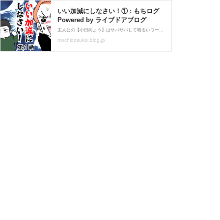
いい加減にしなさい！① : もちログ
Powered by ライブドアブログ
主人公の【小日向よう】はサバサバして明るいワーママ。２年生の次女【すい】のクラスに転校してきた暴れん坊【山口レオ】によって平和な日々がぶち壊されていくことに…！※このお話は友人の体験談を元に脚色・再構成しています新しいお話がスタートしました！突如現れた転
mochidosukoi.blog.jp