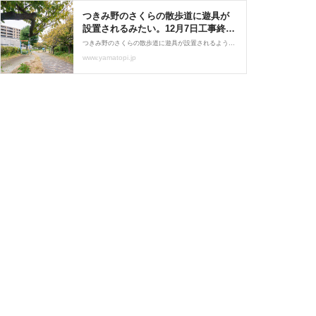
つきみ野のさくらの散歩道に遊具が
設置されるみたい。12月7日工事終了
予定 : 大和とぴっく-やまとぴ
つきみ野のさくらの散歩道に遊具が設置されるようです。（さくらの散歩道）地図ではこのあたり↓上記貼紙によると、工事期間は9月9日〜12月7日の間。工事施工箇所は11月17日ごろから閉鎖予定とのこと。工事期間内は赤枠エリアが立ち入り＆通り抜け不可になるみたい。桜の咲く
www.yamatopi.jp