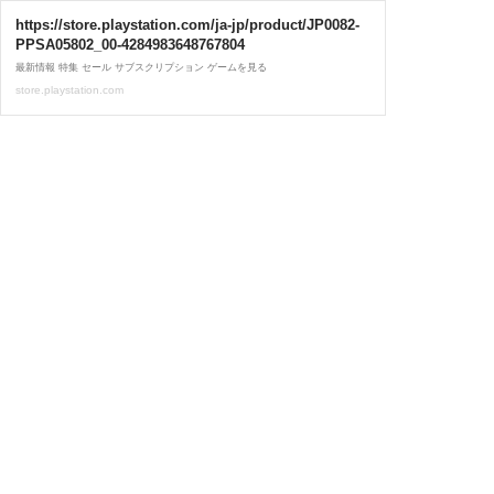
https://store.playstation.com/ja-jp/product/JP0082-
PPSA05802_00-4284983648767804
最新情報 特集 セール サブスクリプション ゲームを見る
store.playstation.com