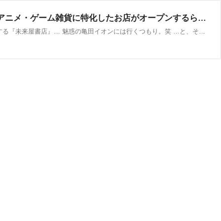
『イオンモール新潟亀田インター』内『未来屋書店』に『コミLab.（コミラボ）』なるコミック・アニメ・ゲーム雑貨に特化したお店がオープンするらしい。 : にいがた速報 - 新潟県新潟市の地域情報サイト
今週末の3連休…イベント大・充・実！ あれもこれも参戦したいけれど… 待望オープンの『サンキューマート』に リニューアルする『未来屋書店』… 魅惑の亀田イオンには行くつもり。笑 …と、その『未来屋書店』に 気になる新スポット発見！ 『コミLab.（コミラボ）