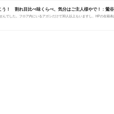
こう！ 割れ目比べ味くらべ、気分はご主人様やで！ : 鶯