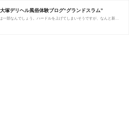
谷大塚デリヘル風俗体験ブログ“グランドスラム”
HPを見てもいちごちゃんなる女性は在籍表にありませんでした。フロア内にいるアガシだけで30人以上もいますし、HPの在籍表は一部なんでしょう。ハードルを上げてしまいそうですが、なんと新垣結衣さん！いちごちゃんは線がかなり細いので、桐谷美玲さんも入っている。