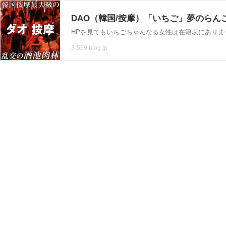
DAO（韓国/按摩）「いちご」夢のらん
3-559.blog.jp