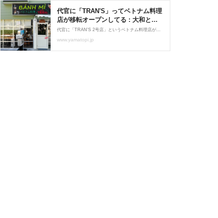
代官に「TRAN'S」ってベトナム料理
店が移転オープンしてる : 大和とぴ
っく-やまとぴ
代官に「TRAN'S 2号店」というベトナム料理店が移転オープンしています。↓こちら 撮影日にはすでにオープン。Googleストリートビューによると、この場所には以前民家があった模様。地図ではここ↓住所は神奈川県大和市代官1-20-4。建物全体。「Tran’s Kitchen Bếp Cô Tr
www.yamatopi.jp