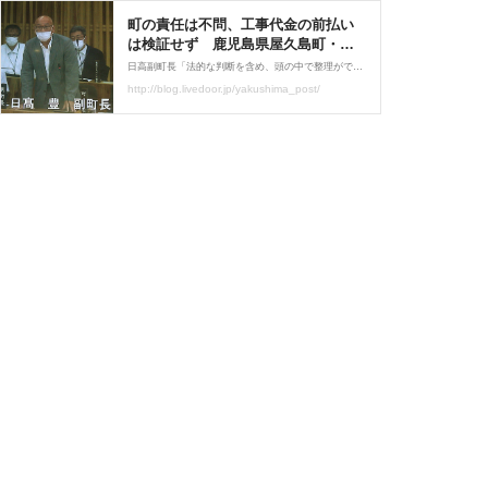
町の責任は不問、工事代金の前払い
は検証せず 鹿児島県屋久島町・補
助金不正請求事件 : 屋久島ポスト
日高副町長「法的な判断を含め、頭の中で整理ができていない」 再発防止策の再検討は必至 補助金不正請求事件について説明する日高豊副町長(中央)。前列右は荒木耕治町長(2022年6月15日、屋久島町議会、役場内の議会中継モニター画面を撮影) 鹿児島県屋久島町が同町の水道
鹿児島ポスト・ニュース
http://blog.livedoor.jp/yakushima_post/