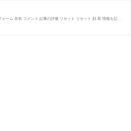
TOP プロフィール Profile お問い合わせ プライバシーポリシー 日本語はこちらから！ < 前の記事 次の記事 > コメント コメントフォーム 名前 コメント 記事の評価 リセット リセット 顔 星 情報を記憶 コメントを投稿する プロフィール EO mom 初めまして！ 男の子2人のママです。 可愛い柴犬もいます🐕 日本語と英語の両方で育児漫画を投稿しています！ よろしくお願いします。 人気記事 最新記事 Day 31 A Brutal Summer Trip To Tokyo Disney Resort⑥ 〜Disney Sea Final〜 31日目 真夏ディズニーに行った話⑥...