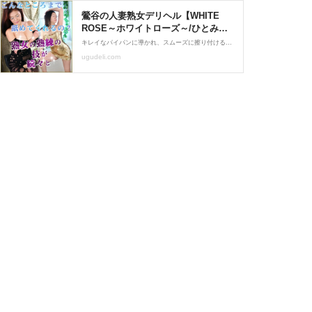
鶯谷の人妻熟女デリヘル【WHITE
ROSE～ホワイトローズ～/ひとみ
(54)】口コミ体験レポ/棒そじっくり
キレイなパイパンに導かれ、スムーズに擦り付けると圧の意外な強さに驚きました。 一心不乱に腰を擦り上げると、あっけなくフィニッシュ。 ここで一旦小休止に入り、嬢としばし雑談タイム。 10分ほど休み、「じゃあ、もう一回頑張ろうか」と言われて、相棒を見るとまだぐったりしてるので、「これは無理かな。。」と思っていたが、思ってる間にぱっくり咥えられた。
焦らしたあとは尻穴に・・・熟練嬢
ugudeli.com
は技が豊富★2回戦しっかりフィニッ
シュ!!