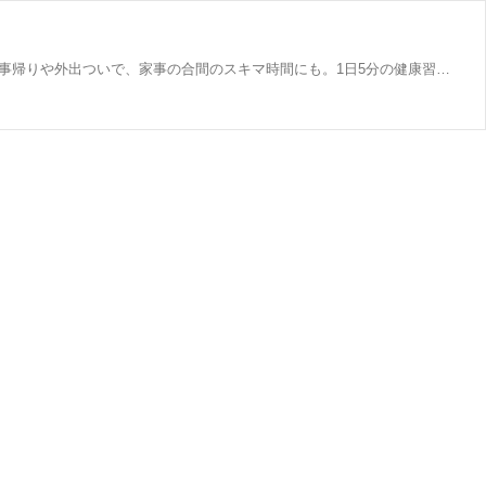
チョコザップで手軽にちょこっと運動！ついでに美容＋リフレッシュも！月額料金2,980円（税込3,278円）、着替え不要だから仕事帰りや外出ついで、家事の合間のスキマ時間にも。1日5分の健康習慣を始めよう！