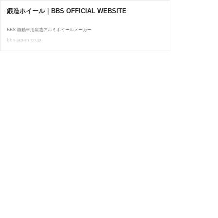
鍛造ホイール｜BBS OFFICIAL WEBSITE
BBS 自動車用鍛造アルミホイールメーカー
bbs-japan.co.jp