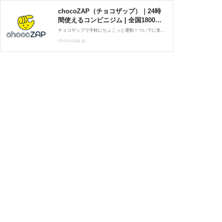
chocoZAP（チョコザップ）｜24時
間使えるコンビニジム | 全国1800店
舗以上！
チョコザップで手軽にちょこっと運動！ついでに美容＋リフレッシュも！月額料金2,980円（税込3,278円）、着替え不要だから仕事帰りや外出ついで、家事の合間のスキマ時間にも。1日5分の健康習慣を始めよう！
chocozap.jp