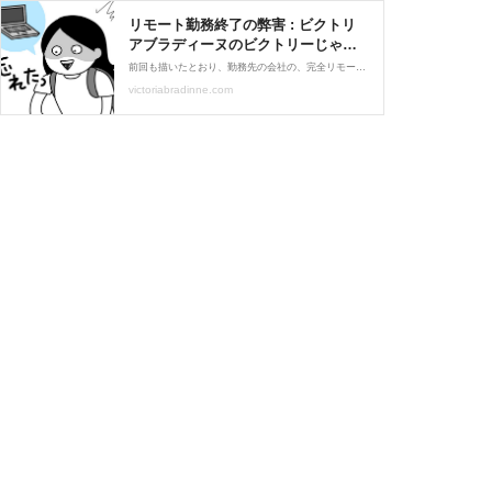
リモート勤務終了の弊害 : ビクトリ
アブラディーヌのビクトリーじゃな
い日々
前回も描いたとおり、勤務先の会社の、完全リモート体制が終わってしまいました。（前回の話はこちら） そして、さっそく弊害が生じてしまった。。中途半端な在宅は、私のような馬鹿には向いていないかもしれない。。これまでのリモートワーク話も併せてどうぞ。 <単行本>「
victoriabradinne.com