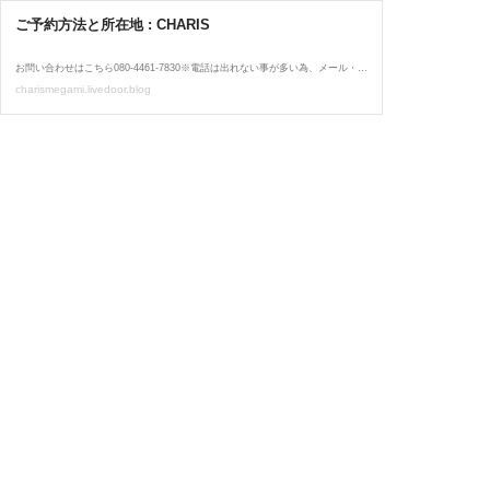
ご予約方法と所在地 : CHARIS
お問い合わせはこちら080-4461-7830※電話は出れない事が多い為、メール・LINEでお願い致します。📲ご利用方法1️⃣上記のLINEもしくはショートメールから、お名前・電話番号・希望日時・コースをご連絡ください2️⃣詳細を返信させていただきますのでお時間ちょうどに所定の
charismegami.livedoor.blog