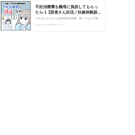
不妊治療費を義母に負担してもらっ
たら-1【読者さん妊活／妊娠体験談
63】 : 妊活は忍活?!アラフォー不妊
マキさんとヒサシは20代前半夫婦。早いうちに子供が欲しいし「念のため」と受けた検査で、ヒサシの精索静脈瘤が発覚。 手術、不妊治療となるとお金がかかる。まだ若く経済的に不安があると考えたヒサシは、治療費のことを「母さんに相談する」と言い出して･･･
治療体験記－その後－ Powered by
koume-umihara.com
ライブドアブログ