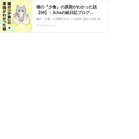
猫の『少食』の原因がわかった話
【04】 : 3chaの絵日記ブログ
Powered by ライブドアブログ
猫の『少食』の原因がわかった話04 1話から読む前の話はこちら 血便事件から２ヶ月ほどたって、アゴにニキビが出来はじめました。お尻からの出血も完治していなかったので合わせて見てもらおうと思い病院へ。ニキビに対してはバリカンで剃る事とご飯を食べた後に拭いてあげ
3cha000.com