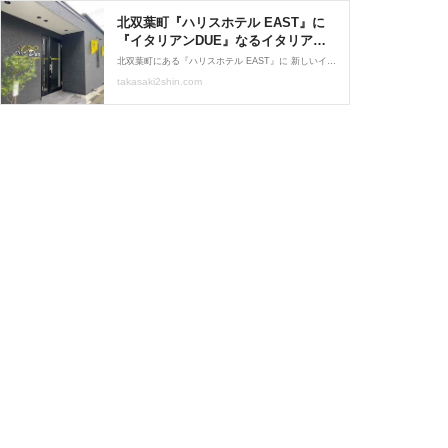
北双葉町『ハリスホテル EAST』に
『イタリアンDUE』なるイタリアン
レストランがオープンするらしい。 :
北双葉町にある『ハリスホテル EAST』に 新しいイタリアンがオープンするよ！ な、情報が届く。 『トラットリア バンビーナ』 だったとこよね？ いつの間にか閉店しててビックリ。汗 次なるお店もイタリアン！と…
たかさき通信 - 群馬県高崎市の地域
takasaki2shin.com
情報サイト