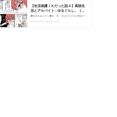
【生活保護ＪＫだった話４】高校生
活とアルバイト : ゆるぐらし。［交
際16年の熟成婚夫婦×イモリ×ハムス
◆前回のあらすじ◆父・母・兄はそれぞれの理由で就労が難しくなってしまった。◆前の話を読む◆ ◆コミックエッセイ劇場HPでは全編公開されています◆ 当ブログでは再掲というかたちになりますが、後書き的な一言を交えつつ全６回でお送りします。今回は第４回です。それで
ターの日常］
yurugurashi-taneko.com