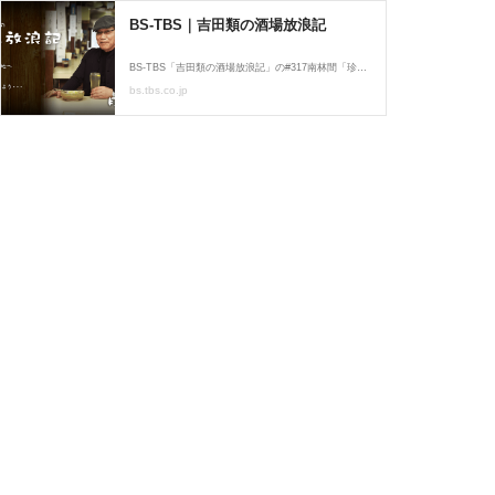
BS-TBS｜吉田類の酒場放浪記
BS-TBS「吉田類の酒場放浪記」の#317南林間「珍満」ページです。月曜よる9時放送。
bs.tbs.co.jp