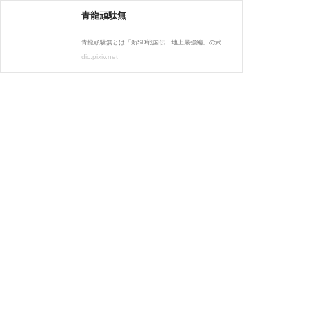
青龍頑駄無
青龍頑駄無とは「新SD戦国伝 地上最強編」の武者頑駄無である。
dic.pixiv.net