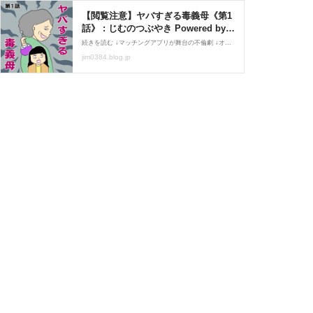
【閲覧注意】ヤバすぎる毒義母《第1
話》 : じむのつぶやき Powered by
ライブドアブログ
続きを読む ↓マッチングアプリが舞台の不倫劇 ↓オリジナルバトルストーリー漫画『コワレビト』 ↓作者のマッチングアプリ体験談 ↓作者のクセの強い恋愛エッセイ ↓オリジナル恋愛漫画『ワシたちだって恋をする』 人気ブログランキング にほんブログ村
jim0384.blog.jp