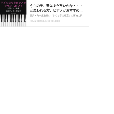
うちの子、塾はまだ早いかな・・・
と思われる方、ピアノがおすすめで
す。その理由は？ : 登戸・向ヶ丘遊
登戸・向ヶ丘遊園の「きくち音楽教室」の菊地の日記にご訪問いただきましてありがとうございます。 おはようございます。 いかがお過ごしでいらっしゃいますか。 私は今、電車移動中です😊 ピアノdeクボタメソッドのフォロー研修会に向かっております。 コロナ禍
園『きくち音楽教室』 無理な
kikuakipiano.livedoor.blog
く♪楽しく♪根気よく♪ 町
のピアノとうたのきょうしつの日記