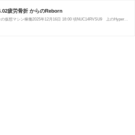
4.02疲労骨折 からのReborn
【2025.12.19 追記】さらば NUC10i7FNH そしてありがとう初めての Memory 64G 越え5年4か月ほぼ電源いれっぱなし常時5，6台の仮想マシン稼働2025年12月16日 18:00 頃NUC14RVSU9 上のHyperVManager の赤×で嫌な予感電源かってにOFFマザーボードのLED光ってる USBポート