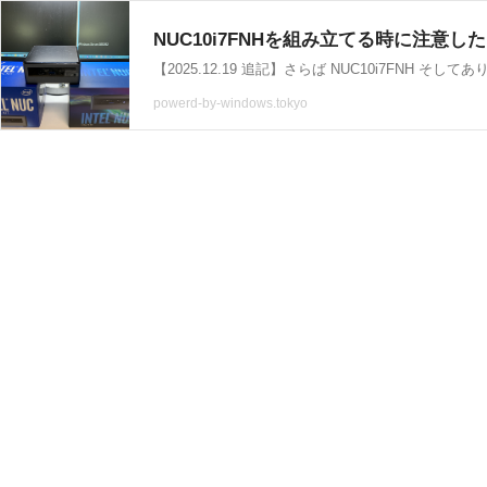
NUC10i7FNHを組み立てる時に注意したこと 
powerd-by-windows.tokyo