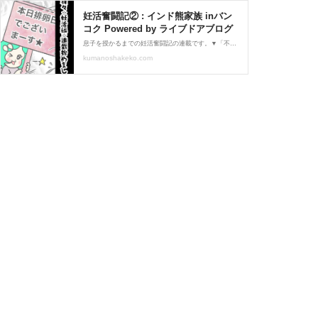
妊活奮闘記② : インド熊家族 inバン
コク Powered by ライブドアブログ
息子を授かるまでの妊活奮闘記の連載です。▼「不妊が分かるまで」連載はこちら▼ ▼前回記事はこちら！▼ ↓つづきです。↓「自然に出来た」ということがなんと羨ましかったことか…。不妊治療が辛いとかいうわけではなく、自然にそういうはぐぐみが出来ている健康的な
kumanoshakeko.com