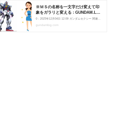
※ＭＳの名称を一文字だけ変えて印
象をガラリと変える : GUNDAM.LOG
｜ガンダムまとめブログ
0：2025年12月04日 12:09 ガンダムセクシー 関連しそうな記事 この記事はコメント書き込み＆閲覧専用の記事ですテーマ（お題）の募集はこちらで募集中！http://gundamlog.com/archives/44472910.html
gundamlog.com