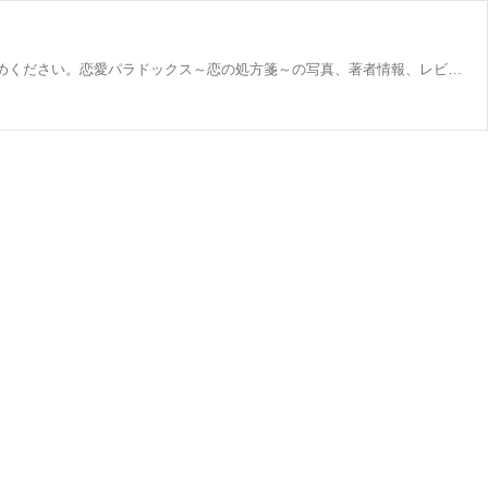
Amazonの恋愛パラドックス～恋の処方箋～のページにアクセスして、恋愛パラドックス～恋の処方箋～のすべての本をお買い求めください。恋愛パラドックス～恋の処方箋～の写真、著者情報、レビューをチェックしてください