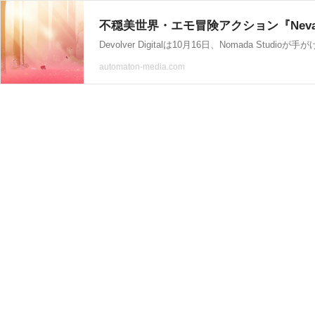
Devolver Digitalは10月16日、Nomad
automaton-media.com