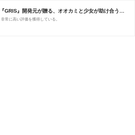
不穏美世界・エモ冒険アクション『Neva』Steamでたちまち“圧倒的に好評”の絶賛スタート。傑作『GRIS』開発元が贈る、オオカミと少女が助け合う旅路 - AUTOMATON
、さっそく非常に高い評価を獲得している。