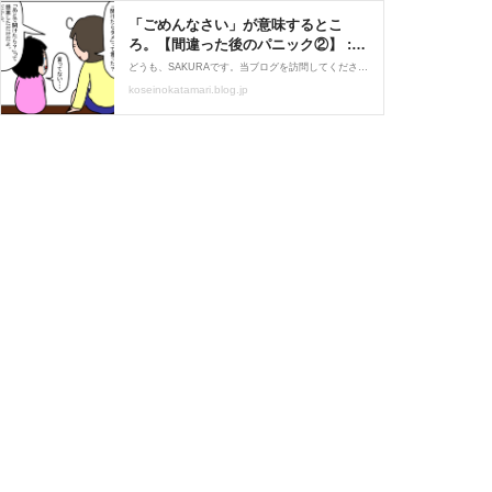
「ごめんなさい」が意味するとこ
ろ。【間違った後のパニック②】 :
うちの子、個性の塊です～マイペー
どうも、SAKURAです。当ブログを訪問してくださり、ありがとうございます。このブログは、自閉症スペクトラム（広汎性発達障害）の娘、あーさんの療育日記です。あーさん、現在小学四年生。母（SAKURA）、父（旦那）、娘（９歳）、息子（４歳）の四人家族。私たちの日常を描
ス娘の療育日記～ Powered by ライ
koseinokatamari.blog.jp
ブドアブログ