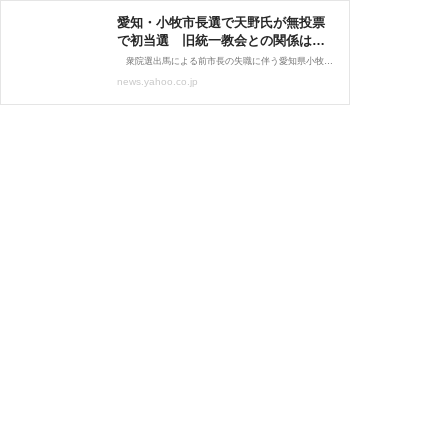
愛知・小牧市長選で天野氏が無投票
で初当選 旧統一教会との関係は否
定（毎日新聞） - Yahoo!ニュース
衆院選出馬による前市長の失職に伴う愛知県小牧市長選は15日、告示された。無所属新人で元県議の天野正基氏（55）以外に立候補の届け出はなく、無投票での初当選が決まった。 天野氏は、2007年から
news.yahoo.co.jp