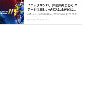
『ロックマン11』評価評判まとめ ス
テージは難しいがボスは全体的に弱
め、やり直しが遠いのが難点 :
467: 名無しのPS4速報さん 2018/10/04(木) 00:00:16.57 ID:jcweMyj00 キター 477: 名無しのPS4速報さん 2018/10/04(木) 00:35:04.80 ID:MY+6D38U0 ロックマン復活おめでとう 476: 名無しのPS4速報さん 2018/10/04(木) 00:32:15.07 ID:JpWgB2Ep0 ダイナミックテーマやべえ
PlaySphere | PS5速報
openworldnews.net