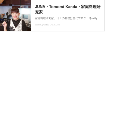
JUNA・Tomomi Kanda・家庭料理研
究家
家庭料理研究家。日々の料理は主にブログ「Quality of Life by JUNA」にて発信中。書籍『JUNAさんのいつもの材料で満足弁当』『JUNAさんの最強で最愛の家ハンバーグ』など多数。静岡県出身。1972年生まれ。日本ハンバーグ協会スペシャリスト。料理検索はサイト「JUNA Online Kitchen」へどうぞ♪
www.youtube.com