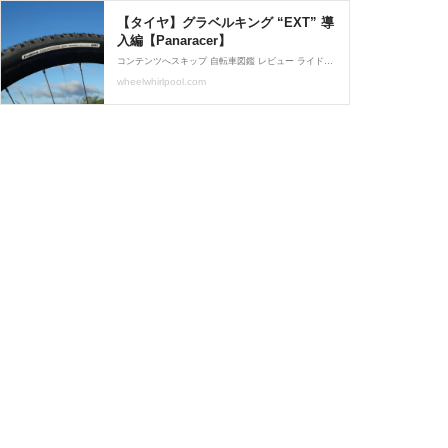
【タイヤ】グラベルキング “EXT” 導
入編【Panaracer】
コンテンツへスキップ 自転車図鑑 レビュー ライド記録 オーディオ 雑記 Twitter 自転車図鑑 レビュー ライド記録 ホーム レビュー タイヤ 日本未発売のPanaracer GravelKing EXT 38c、見た目通り舗装路での転がりは重め。少し倒せばサイドノブがゴトゴト当たる感触もハッキリあってグリップはかなり強そう。 HUNTホイールでチューブレス化して一晩でエア抜けはほぼ無し。 はよちゃんとしたグラベルで使いたい🙃 pic.twitter.com/YN4ZOrsrAn — やくも (@wartori621) December 4, 2020 おなじみグラベルキングの、ちょっ...
wheelwhirlpool.com