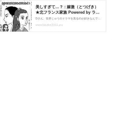
美しすぎて…？ : 嫁激（とつげき）
★北フランス家族 Powered by ライ
ブドアブログ
Dさん、世界じゅうのドラマを見るのが好きなんですという話はこちら↓ 私たち夫婦だけ？(笑)すいません中国の歴史ドラマでももちろん特定の俳優さんをお好きな方もいると思うんですが、皆顔が良すぎて逆に印象に残りにくいというか…(^^;贅沢な現象ー！ほらほら、日本の少女
www.kikuko3011.eu