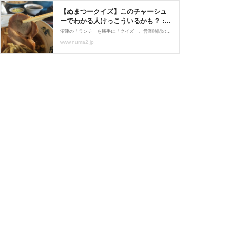
【ぬまつークイズ】このチャーシュ
ーでわかる人けっこういるかも？ :
沼津つーしん
沼津の「ランチ」を勝手に「クイズ」。営業時間の看板でわかったらすごい。意外と遅い時間までやってる。餃子もおいしくて持ち帰りもできる。今まで見たことのない仕切りが設置してあった。せっかくだから食券を仕切りの下からスルスル。手打と半チャーハン。そろそろわかっ
www.numa2.jp