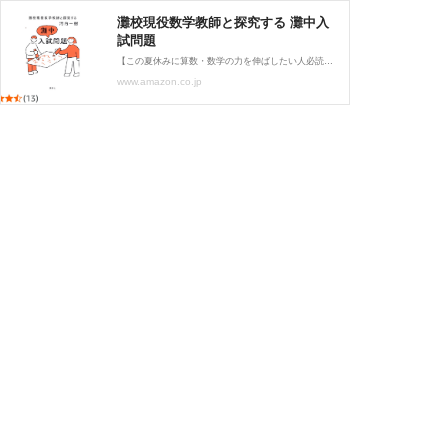
灘校現役数学教師と探究する 灘中入
試問題
【この夏休みに算数・数学の力を伸ばしたい人必読の書】 受験界でも「唯一無二の面白さ」と称賛される灘中算数入試の問題を、灘の現役数学教諭が解説する贅沢な本。 「私も子どもの時に読みたかった」と仏エコール・ポリテクニーク教授の郡山幸雄氏も絶賛する。 中学受験を目指すすべての受験生とその親御さんはもちろん、 数学好きの大人、知的好奇心に満ちたすべての日本人にオススメの一冊です。 【本書の内容】 第1章 お金の問題 消費税やポイント制度など、普段の生活で接する機会の多いお金の問題に挑戦してみよう。 第2章 小数のフシギ 37×3=111 このような「きれいな並びの計算式」が、実は小数の性質に関...
www.amazon.co.jp