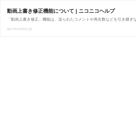
動画上書き修正機能について | ニコニコヘルプ
「動画上書き修正」機能は、送られたコメントや再生数などを引き継ぎな
qa.nicovideo.jp