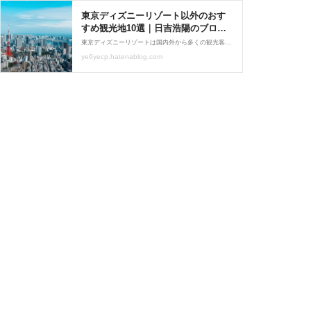
東京ディズニーリゾート以外のおす
すめ観光地10選｜日吉浩陽のブログ -
日吉浩陽の東京暮らしブログ
東京ディズニーリゾートは国内外から多くの観光客が訪れる人気スポットですが、東京近郊にはそれ以外にも魅力的な観光地が数多く存在します。本記事では、東京ディズニーリゾートを訪れたことがある方や、別の視点から東京を楽しみたい方に向けて、テーマパーク以外の観光地を厳選して10か所ご紹介します。 1. 浅草寺と仲見世通り（台東区） 東京最古の寺院として知られる浅草寺は、国内外の観光客に定番の観光地です。雷門から本堂まで続く仲見世通りには土産物店や和菓子屋が軒を連ね、下町情緒を感じながら散策できます。歴史と文化を肌で感じられるスポットです。 2. 上野恩賜公園と上野動物園（台東区） 東京の代表的な都市公園...
ye6yecp.hatenablog.com