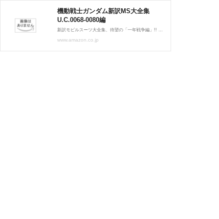
機動戦士ガンダム新訳MS大全集
U.C.0068-0080編
新訳モビルスーツ大全集、待望の「一年戦争編」!! 新訳モビルスーツ大全集、待望の「一年戦争編」!! 『機動戦士ガンダム』から『サンダーボルト』まで! アニメ、コミック、ゲームなど「一年戦争」を彩るメカニックが勢ぞろい。ファン必携の大全集、最新版!
www.amazon.co.jp