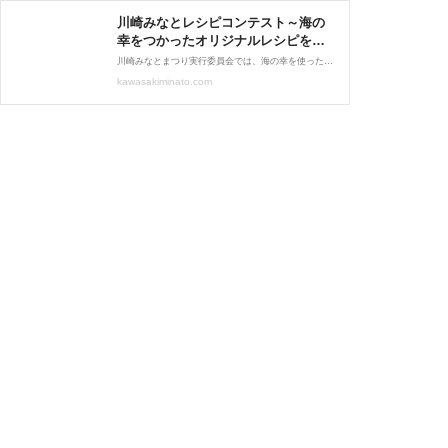
川崎みなとレシピコンテスト～海の
幸をつかったオリジナルレシピを大
募集！～ - 第48回 川崎みなと祭り
川崎みなとまつり実行委員会では、海の幸を使ったオリジナルレシピの募集を行います。 川崎が好きな人、海が好きな人、料理が好きな人は、 どなたでも参加可能です♪ 優秀賞に選ばれたレシピは川崎みなとまつりのHP等で公開し、 シ […]
kawasakiminato.com